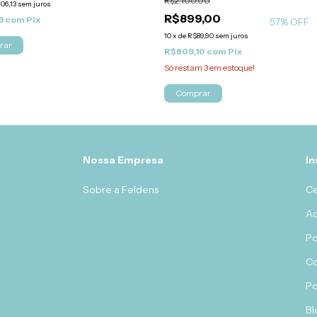
R$2.100,00
06,13
sem juros
R$899,00
3
com
Pix
57
% OFF
10
x
de
R$89,90
sem juros
rar
R$809,10
com
Pix
Só restam
3
em estoque!
Comprar
Nossa Empresa
In
Sobre a Feldens
Ce
Ac
Po
C
Po
Bl