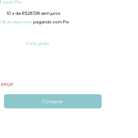
8
com
Pix
10
x de
R$287,38
sem juros
0% de desconto
pagando com Pix
Frete grátis
 peça!