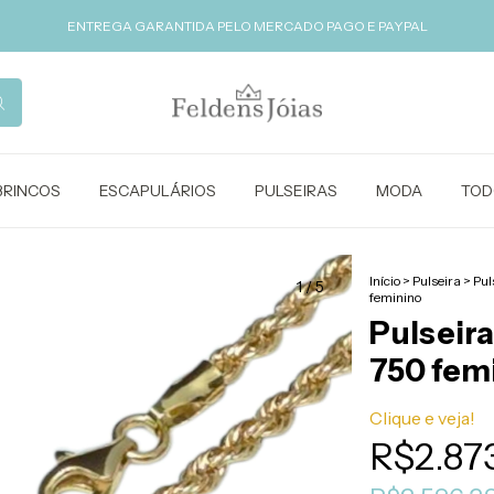
ENTREGA GARANTIDA PELO MERCADO PAGO E PAYPAL
BRINCOS
ESCAPULÁRIOS
PULSEIRAS
MODA
TOD
Início
>
Pulseira
>
Pul
1
/
5
feminino
Pulseira
750 fem
Clique e veja!
R$2.87