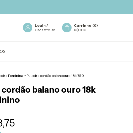
Login
/
Carrinho
(
0
)
Cadastre-se
R$0,00
OS
seira Feminina
>
Pulseira cordão baiano ouro 18k 750
 cordão baiano ouro 18k
inino
3,75