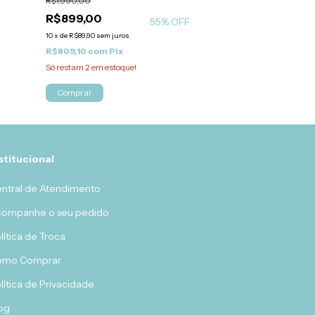
R$1.990,00
10
x
de
R$561,25
sem j
R$899,00
R$5.051,25
com
55
% OFF
Atenção, última pe
10
x
de
R$89,90
sem juros
R$809,10
com
Pix
Comprar
Só restam
2
em estoque!
Comprar
stitucional
ntral de Atendimento
ompanhe o seu pedido
lítica de Troca
omo Comprar
lítica de Privacidade
og