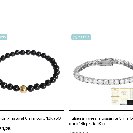
TIS
GRÁTIS
a ônix natural 6mm ouro 18k 750
Pulseira riviera moissanite 3mm 
ouro 18k prata 925
61,25