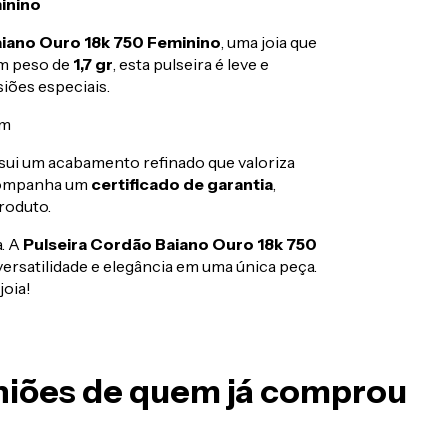
inino
aiano Ouro 18k 750 Feminino
, uma joia que
 um peso de
1,7 gr
, esta pulseira é leve e
siões especiais.
cm
ssui um acabamento refinado que valoriza
acompanha um
certificado de garantia
,
roduto.
a. A
Pulseira Cordão Baiano Ouro 18k 750
versatilidade e elegância em uma única peça.
joia!
iniões de quem já comprou