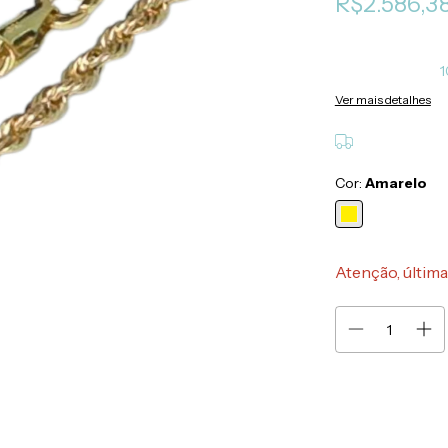
R$2.586,3
1
Ver mais detalhes
Cor:
Amarelo
Atenção, última