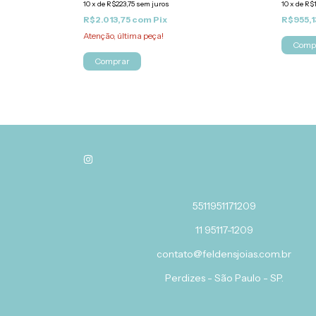
10
x
de
R$223,75
sem juros
10
x
de
R$1
R$2.013,75
com
Pix
R$955,1
Atenção, última peça!
Comp
Comprar
5511951171209
11 95117-1209
contato@feldensjoias.com.br
Perdizes - São Paulo - SP.