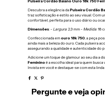
Pulseira Cordão Baiano Ouro 18k 750 Fem
Descubra a elegância da
Pulseira Cordão B
traz sofisticação e estilo ao seu visual. Com
confortável, perfeita para o uso diário ou oca
Dimensões
: -
Largura
: 2,3 mm -
Medida
: 18 
Confeccionada em
ouro 18k 750
, a peça po
ainda mais a beleza do ouro. Cada pulseira 
assegurando a qualidade e autenticidade do p
Adicione um toque de glamour ao seu dia a di
Feminino
é a escolha ideal para quem busca 
Invista em você e destaque-se com esta linda 
Pergunte e veja op