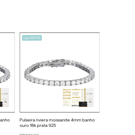
GRÁTIS
GRÁTIS
banho
Pulseira riviera moissanite 4mm banho
Bracelete Ouro
ouro 18k prata 925
R$5.612,50