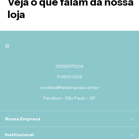
Veja o que falam da nossa
loja
5511951171209
11 95117-1209
contato@feldensjoias.com.br
Perdizes - São Paulo - SP.
Nossa Empresa
Institucional