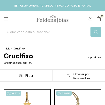
ENTREGA GARANTIDA PELO MERCADO PAGO E PAYPAL
0
Início
>
Crucifixo
Crucifixo
4 produtos
Crucifixo ouro 18k 750
Ordenar por:
Filtrar
Mais vendidos
GRÁTIS
GRÁTIS