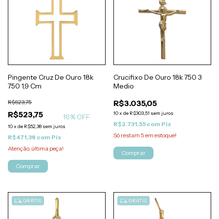
Pingente Cruz De Ouro 18k
Crucifixo De Ouro 18k 750 3
750 1,9 Cm
Medio
R$623,75
R$3.035,05
R$523,75
10
x
de
R$303,51
sem juros
16
% OFF
R$2.731,55
com
Pix
10
x
de
R$52,38
sem juros
Só restam
5
em estoque!
R$471,38
com
Pix
Atenção, última peça!
Comprar
Comprar
GRÁTIS
GRÁTIS