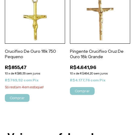
Crucifixo De Ouro 18k 750
Pingente Crucifixo Cruz De
Pequeno
Ouro 18k Grande
R$855,47
R$4.641,96
10
x
de
R$85,55
sem juros
10
x
de
R$464,20
sem juros
R$769,92
com
Pix
R$4.177,76
com
Pix
Só restam
4
em estoque!
Comprar
Comprar