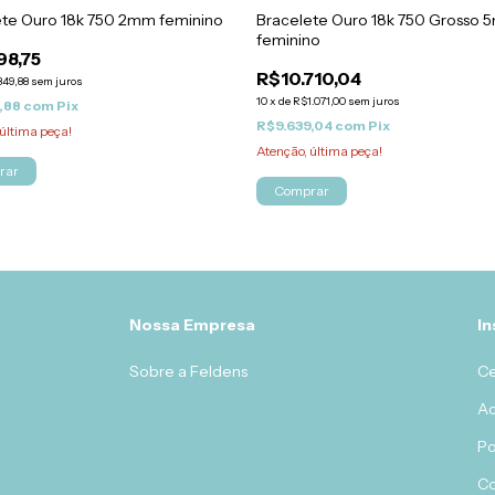
ete Ouro 18k 750 2mm feminino
Bracelete Ouro 18k 750 Grosso
feminino
98,75
R$10.710,04
49,88
sem juros
10
x
de
R$1.071,00
sem juros
,88
com
Pix
R$9.639,04
com
Pix
última peça!
Atenção, última peça!
rar
Comprar
Nossa Empresa
In
Sobre a Feldens
Ce
Ac
Po
C