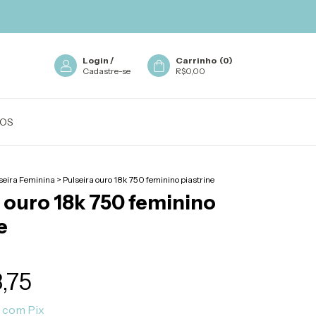
Login
/
Carrinho
(
0
)
Cadastre-se
R$0,00
OS
seira Feminina
>
Pulseira ouro 18k 750 feminino piastrine
 ouro 18k 750 feminino
e
,75
8
com
Pix