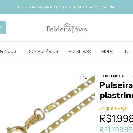
ENTREGA GARANTIDA PELO MERCADO PAGO E PAYPAL
BRINCOS
ESCAPULÁRIOS
PULSEIRAS
MODA
TOD
Início
>
Pulseira
>
Pul
1
/
5
Pulseira
piastrin
Clique e veja!
R$1.998
R$1.798,8