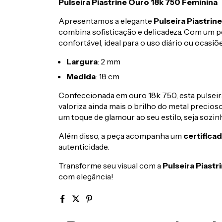
Pulseira Piastrine Ouro 18k 750 Feminina
Apresentamos a elegante
Pulseira Piastrin
combina sofisticação e delicadeza. Com um 
confortável, ideal para o uso diário ou ocasiõ
Largura
: 2 mm
Medida
: 18 cm
Confeccionada em ouro 18k 750, esta pulsei
valoriza ainda mais o brilho do metal precioso
um toque de glamour ao seu estilo, seja sozi
Além disso, a peça acompanha um
certifica
autenticidade.
Transforme seu visual com a
Pulseira Piast
com elegância!