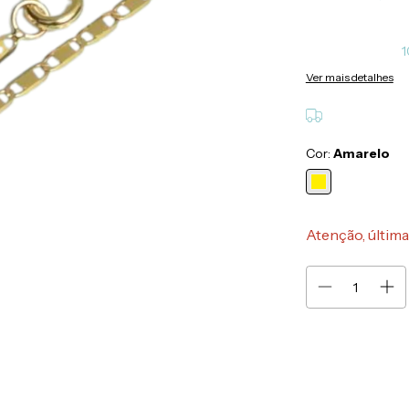
1
Ver mais detalhes
Cor:
Amarelo
Atenção, última