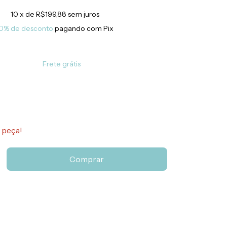
10
x de
R$199,88
sem juros
0% de desconto
pagando com Pix
Frete grátis
 peça!