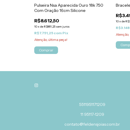
e Moissanite
Pulseira Nsa Aparecida Ouro 18k 750
Bracel
 18k premium
Com Oração 16cm Silicone
R$3.4
R$8.612,50
10
x
de
R$3
10
x
de
R$861,25
sem juros
R$3.148
0
% OFF
R$7.751,25
com
Pix
Atenção, 
Atenção, última peça!
Comp
Comprar
5511951171209
11 95117-1209
contato@feldensjoias.com.br