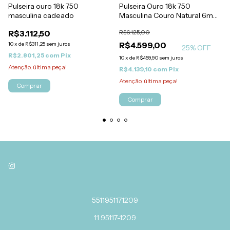
Pulseira ouro 18k 750
Pulseira Ouro 18k 750
masculina cadeado
Masculina Couro Natural 6mm
Marrom
R$3.112,50
R$6.125,00
R$4.599,00
10
x
de
R$311,25
sem juros
25
% OFF
R$2.801,25
com
Pix
10
x
de
R$459,90
sem juros
Atenção, última peça!
R$4.139,10
com
Pix
Atenção, última peça!
Comprar
Comprar
5511951171209
11 95117-1209