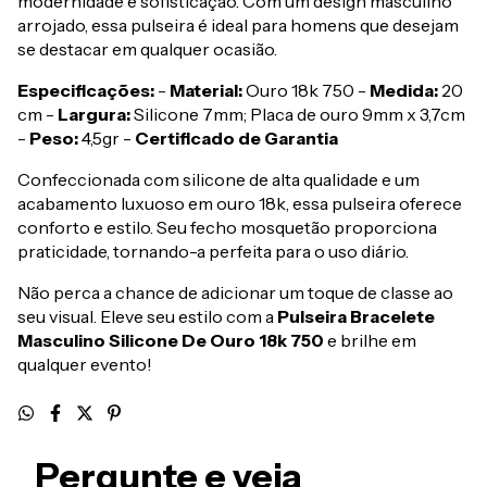
modernidade e sofisticação. Com um design masculino
arrojado, essa pulseira é ideal para homens que desejam
se destacar em qualquer ocasião.
Especificações:
-
Material:
Ouro 18k 750 -
Medida:
20
cm -
Largura:
Silicone 7mm; Placa de ouro 9mm x 3,7cm
-
Peso:
4,5gr -
Certificado de Garantia
Confeccionada com silicone de alta qualidade e um
acabamento luxuoso em ouro 18k, essa pulseira oferece
conforto e estilo. Seu fecho mosquetão proporciona
praticidade, tornando-a perfeita para o uso diário.
Não perca a chance de adicionar um toque de classe ao
seu visual. Eleve seu estilo com a
Pulseira Bracelete
Masculino Silicone De Ouro 18k 750
e brilhe em
qualquer evento!
Pergunte e veja