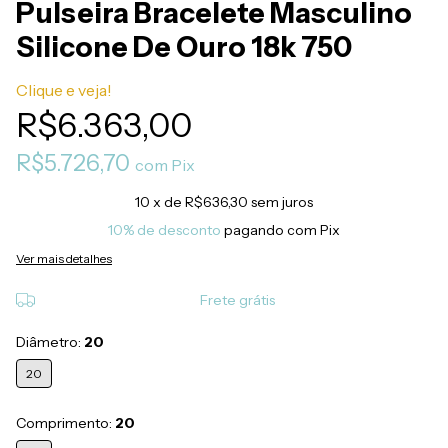
Pulseira Bracelete Masculino
Silicone De Ouro 18k 750
Clique e veja!
R$6.363,00
R$5.726,70
com
Pix
10
x de
R$636,30
sem juros
10% de desconto
pagando com Pix
Ver mais detalhes
Frete grátis
Diâmetro:
20
20
Comprimento:
20