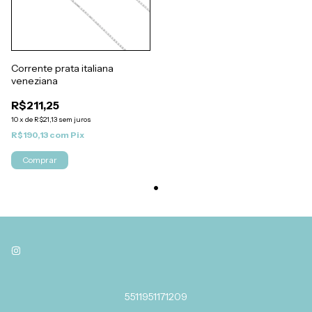
Corrente prata italiana
veneziana
R$211,25
10
x
de
R$21,13
sem juros
R$190,13
com
Pix
Comprar
5511951171209