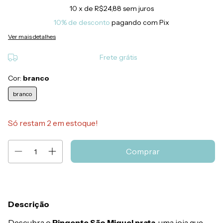
10
x de
R$24,88
sem juros
10% de desconto
pagando com Pix
Ver mais detalhes
Frete grátis
Cor:
branco
branco
Só restam
2
em estoque!
Descrição
Descubra o
Pingente São Miguel prata
, uma joia que