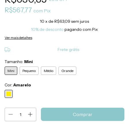
R$567,77
com
Pix
10
x de
R$63,09
sem juros
10% de desconto
pagando com Pix
Ver mais detalhes
Frete grátis
Tamanho:
Mini
Mini
Pequeno
Médio
Grande
Cor:
Amarelo