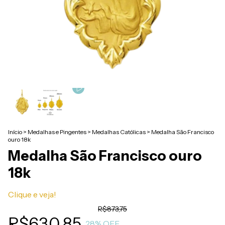
Início
>
Medalhas e Pingentes
>
Medalhas Católicas
>
Medalha São Francisco
ouro 18k
Medalha São Francisco ouro
18k
Clique e veja!
R$873,75
R$630,85
28
% OFF