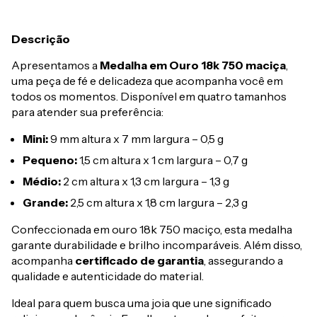
Descrição
Apresentamos a
Medalha em Ouro 18k 750 maciça
,
uma peça de fé e delicadeza que acompanha você em
todos os momentos. Disponível em quatro tamanhos
para atender sua preferência:
Mini:
9 mm altura x 7 mm largura – 0,5 g
Pequeno:
1,5 cm altura x 1 cm largura – 0,7 g
Médio:
2 cm altura x 1,3 cm largura – 1,3 g
Grande:
2,5 cm altura x 1,8 cm largura – 2,3 g
Confeccionada em ouro 18k 750 maciço, esta medalha
garante durabilidade e brilho incomparáveis. Além disso,
acompanha
certificado de garantia
, assegurando a
qualidade e autenticidade do material.
Ideal para quem busca uma joia que une significado