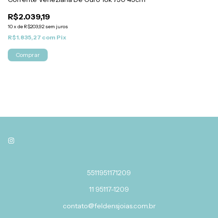
R$2.039,19
R$
R
10
x
de
R$203,92
sem juros
R$1.835,27
com
Pix
10
R$
Comprar
5511951171209
11 95117-1209
contato@feldensjoias.com.br