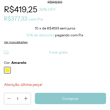
R$612,50
R$419,25
32
% OFF
R$377,33
com
Pix
10
x de
R$41,93
sem juros
10% de desconto
pagando com Pix
Ver mais detalhes
Frete grátis
Cor:
Amarelo
Atenção, última peça!