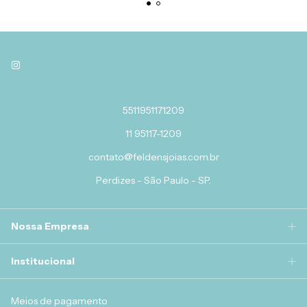
5511951171209
11 95117-1209
contato@feldensjoias.com.br
Perdizes - São Paulo - SP.
Nossa Empresa
Institucional
Meios de pagamento