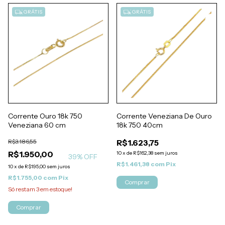
GRÁTIS
GRÁTIS
Corrente Ouro 18k 750
Corrente Veneziana De Ouro
Veneziana 60 cm
18k 750 40cm
R$3.186,55
R$1.623,75
R$1.950,00
10
x
de
R$162,38
sem juros
39
% OFF
R$1.461,38
com
Pix
10
x
de
R$195,00
sem juros
R$1.755,00
com
Pix
Comprar
Só restam
3
em estoque!
Comprar