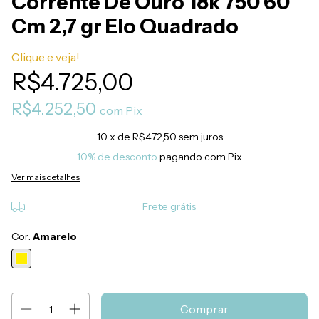
Corrente De Ouro 18k 750 60
Cm 2,7 gr Elo Quadrado
Clique e veja!
R$4.725,00
R$4.252,50
com
Pix
10
x de
R$472,50
sem juros
10% de desconto
pagando com Pix
Ver mais detalhes
Frete grátis
Cor:
Amarelo