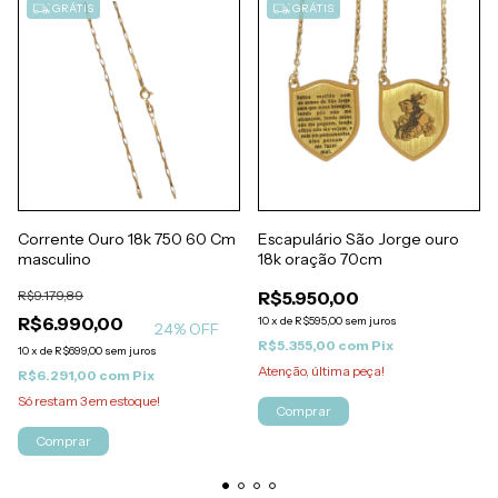
GRÁTIS
GRÁTIS
Corrente Ouro 18k 750 60 Cm
Escapulário São Jorge ouro
masculino
18k oração 70cm
R$9.179,89
R$5.950,00
R$6.990,00
10
x
de
R$595,00
sem juros
24
% OFF
R$5.355,00
com
Pix
10
x
de
R$699,00
sem juros
Atenção, última peça!
R$6.291,00
com
Pix
Só restam
3
em estoque!
Comprar
Comprar