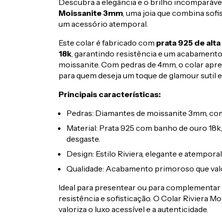
Descubra a elegância e o brilho incomparáve
Moissanite 3mm
, uma joia que combina sof
um acessório atemporal.
Este colar é fabricado com
prata 925 de alt
18k
, garantindo resistência e um acabamento
moissanite. Com pedras de 4mm, o colar apres
para quem deseja um toque de glamour sutil e 
Principais características:
Pedras: Diamantes de moissanite 3mm, com 
Material: Prata 925 com banho de ouro 18k,
desgaste.
Design: Estilo Riviera, elegante e atemporal
Qualidade: Acabamento primoroso que valori
Ideal para presentear ou para complementar s
resistência e sofisticação. O Colar Riviera M
valoriza o luxo acessível e a autenticidade.