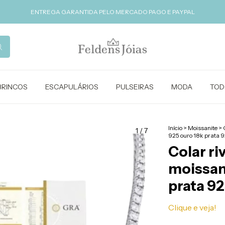
ENTREGA GARANTIDA PELO MERCADO PAGO E PAYPAL
BRINCOS
ESCAPULÁRIOS
PULSEIRAS
MODA
TOD
Início
>
Moissanite
>
1
/
7
925 ouro 18k prata 
Colar ri
moissan
prata 92
Clique e veja!