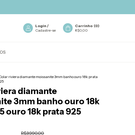
Login
/
Carrinho
(
0
)
Cadastre-se
R$0,00
OS
Colar riviera diamante moissanite 3mm banho ouro 18k prata
925
viera diamante
ite 3mm banho ouro 18k
5 ouro 18k prata 925
R$3.990,00