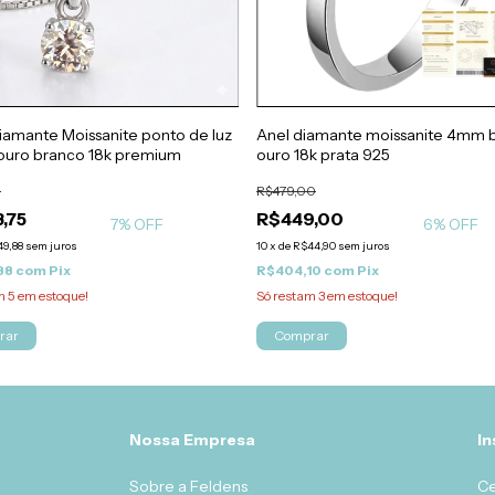
iamante Moissanite ponto de luz
Anel diamante moissanite 4mm 
ouro branco 18k premium
ouro 18k prata 925
5
R$479,00
,75
R$449,00
7
% OFF
6
% OFF
9,88
sem juros
10
x
de
R$44,90
sem juros
88
com
Pix
R$404,10
com
Pix
am
5
em estoque!
Só restam
3
em estoque!
rar
Comprar
Nossa Empresa
In
Sobre a Feldens
Ce