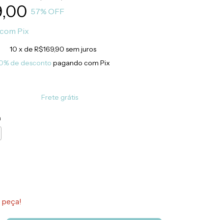
9,00
57
% OFF
com
Pix
10
x de
R$169,90
sem juros
0% de desconto
pagando com Pix
Frete grátis
m
 peça!