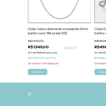
ite banho de
Colar riviera diamante moissanite 2mm
Colar D
um 4mm
banho ouro 18k prata 925
banho 
R$2.990,00
R$536,2
R$1.549,00
R$498
48
% OFF
10
x
de
R$154,90
sem juros
10
x
de
R$4
R$1.394,10
com
Pix
R$448,
Só restam
2
em estoque!
Só rest
Comprar
Comp