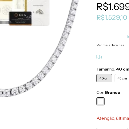
R$1.69
R$1.529,10
1
Ver mais detalhes
Tamanho:
40 c
40 cm
45 cm
Cor:
Branco
Atenção, última