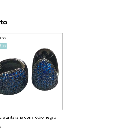
uto
ADO
TIS
prata italiana com ródio negro
5