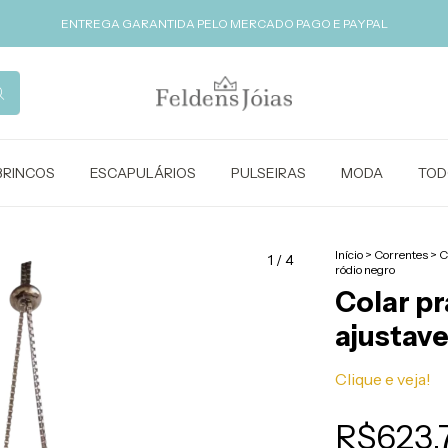
ENTREGA GARANTIDA PELO MERCADO PAGO E PAYPAL
BRINCOS
ESCAPULÁRIOS
PULSEIRAS
MODA
TOD
Início
>
Correntes
>
C
1
/
4
ródio negro
Colar pr
ajustav
Clique e veja!
R$623,