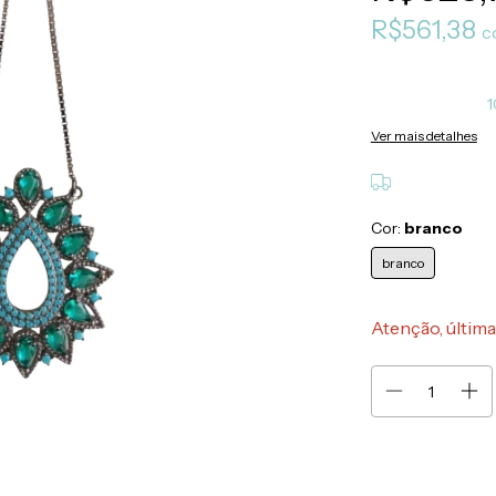
R$561,38
c
1
Ver mais detalhes
Cor:
branco
branco
Atenção, última