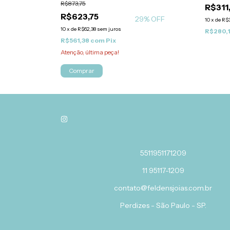
R$873,75
R$311
R$623,75
29
% OFF
10
x
de
R$3
10
x
de
R$62,38
sem juros
R$280,
R$561,38
com
Pix
Atenção, última peça!
Comprar
5511951171209
11 95117-1209
contato@feldensjoias.com.br
Perdizes - São Paulo - SP.