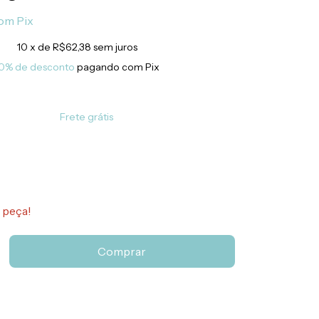
om
Pix
10
x de
R$62,38
sem juros
0% de desconto
pagando com Pix
Frete grátis
 peça!