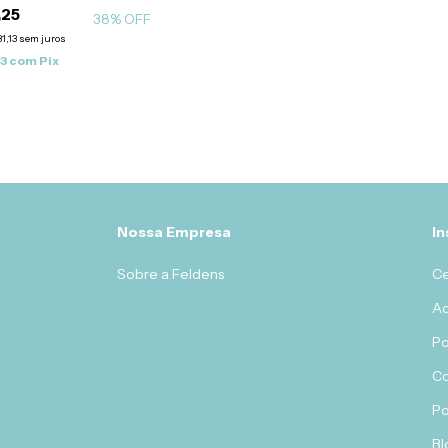
,25
38
% OFF
1,13
sem juros
13
com
Pix
Nossa Empresa
In
Sobre a Feldens
Ce
Ac
Po
C
Po
Bl