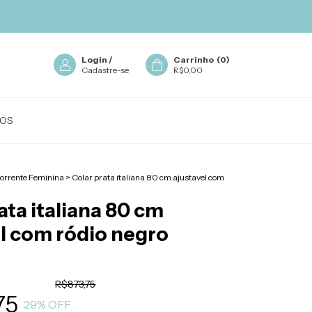
Login
/
Carrinho
(
0
)
Cadastre-se
R$0,00
OS
orrente Feminina
>
Colar prata italiana 80 cm ajustavel com
ata italiana 80 cm
el com ródio negro
R$873,75
75
29
% OFF