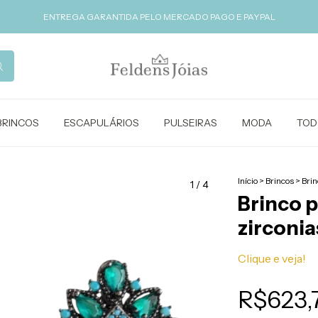
ENTREGA GARANTIDA PELO MERCADO PAGO E PAYPAL
BRINCOS
ESCAPULÁRIOS
PULSEIRAS
MODA
TOD
Início
>
Brincos
>
Brin
1
/
4
Brinco p
zirconia
Clique e veja!
R$623,