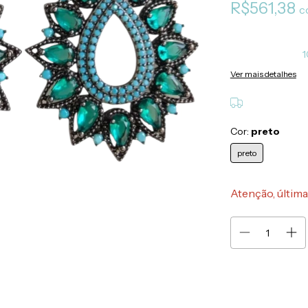
R$561,38
c
1
Ver mais detalhes
Cor:
preto
preto
Atenção, última