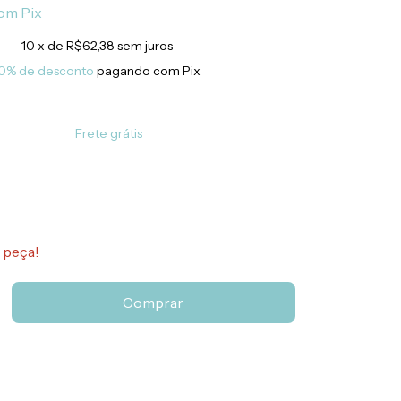
om
Pix
10
x de
R$62,38
sem juros
0% de desconto
pagando com Pix
Frete grátis
 peça!