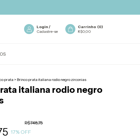
Login
/
Carrinho
(
0
)
Cadastre-se
R$0,00
OS
co prata
>
Brinco prata italiana rodio negro zirconias
rata italiana rodio negro
s
R$748,75
75
17
% OFF